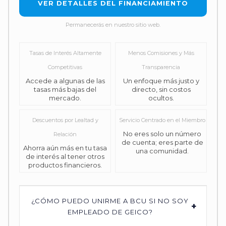
VER DETALLES DEL FINANCIAMIENTO
Permanecerás en nuestro sitio web.
Tasas de Interés Altamente
Menos Comisiones y Más
Competitivas
Transparencia
Accede a algunas de las
Un enfoque más justo y
tasas más bajas del
directo, sin costos
mercado.
ocultos.
Descuentos por Lealtad y
Servicio Centrado en el Miembro
No eres solo un número
Relación
de cuenta; eres parte de
Ahorra aún más en tu tasa
una comunidad.
de interés al tener otros
productos financieros.
¿CÓMO PUEDO UNIRME A BCU SI NO SOY
+
EMPLEADO DE GEICO?