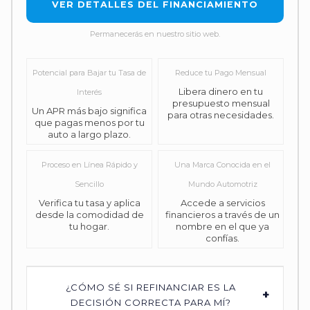
VER DETALLES DEL FINANCIAMIENTO
Permanecerás en nuestro sitio web.
Potencial para Bajar tu Tasa de
Reduce tu Pago Mensual
Libera dinero en tu
Interés
presupuesto mensual
Un APR más bajo significa
para otras necesidades.
que pagas menos por tu
auto a largo plazo.
Proceso en Línea Rápido y
Una Marca Conocida en el
Sencillo
Mundo Automotriz
Verifica tu tasa y aplica
Accede a servicios
desde la comodidad de
financieros a través de un
tu hogar.
nombre en el que ya
confías.
¿CÓMO SÉ SI REFINANCIAR ES LA
+
DECISIÓN CORRECTA PARA MÍ?