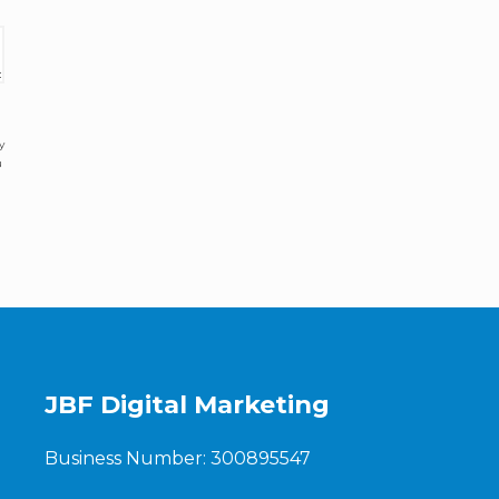
y
u
JBF Digital Marketing
Business Number: 300895547