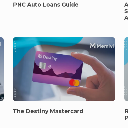
PNC Auto Loans Guide
A
S
A
The Destiny Mastercard
R
P