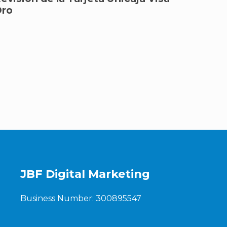
ro
JBF Digital Marketing
Business Number: 300895547